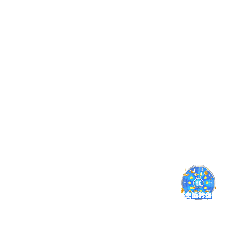
同时，加强与教练组和球员之间的信息沟通，对于制
定有效策略至关重要。这意味着管理层需要积极倾听
教练组对于球员发展的看法，以及了解团队内部对于
交易意向的不满或支持声音，从而作出更加明智且符
合团队利益的决策。
最后，在作出任何重大决定之前，还应充分评估各类
风险。有时候，即便是看似划算的交易，也可能因为
适应不当而导致整个赛季无法顺利进行。因此，在此
基础上保障球队稳定与发展的双赢局面，是每个管理
者都必须面对的重要课题。
总结：
综上所述，范埃克塞尔关于“珍惜杰伦·格林”的观点为
休斯顿火箭队指明了一条清晰的发展路径。在当下这