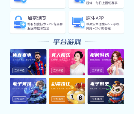
2、老将价值的权衡
虽然凯文·杜兰特是一位伟大的球员，但他的年龄和伤
病历史使得他在交易市场上的价值相对复杂。尽管杜
兰特拥有丰富的大赛经验，可以为年轻球员提供指
导，但他是否能持续保持高水平发挥仍然是一个未知
数。
交易杜兰特可能会给火箭带来短期内的一些收益，比
如获取更多选秀权或其他有潜力的年轻球员。然而，
这样做也可能会打乱球队目前正在进行中的重建计
划。在当前阶段，如果放弃像杜兰特这样的资深球
员，火箭需要确保能够得到足够回报，以弥补其失去
的重要性。