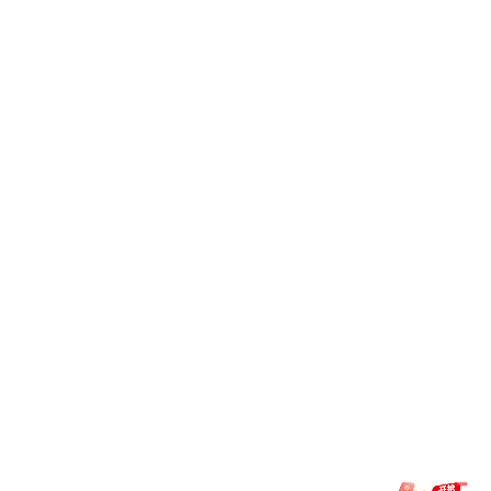
法国杯决赛定于法兰西体育场举行…
下一篇：
爱德华兹掌控财务休斯负责谈判利
延伸阅读