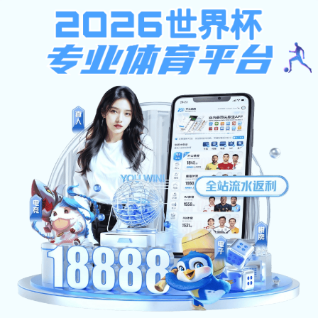
注册入口
移动端bet官方版网站，畅享体育直播体
验
覆盖全球热门赛事，集成实时比分、互动社区、深度数据分
析等核心功能
App Store 下载
Google Play 获取