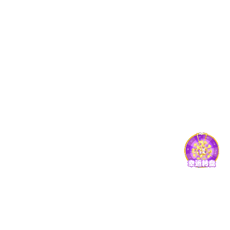
数据安全 全方位防护
在bet官方版网站平台，数据防护不仅是底层机制，更
是平台运营的基本责任。我们从用户访问到操作全流程
建立安全通道，有效防范多类潜在风险。
多重加密策略，防止数据泄露
AI 风控引擎，监测账户异常行为
BET体育在线官方网站(中国)官方网站支持跨设备安
全同步，增强访问防护