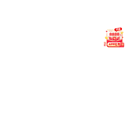
极速推送
从比分变动到红黄牌事件，BET体育在线官方网
站(中国)官方网站都能第一时间知晓。
高清直播
提供清晰流畅的视频与图文直播，满足不同场景
观赛需求。