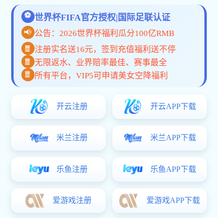
极速比分
支持BET体育在线官方网站(中国)官方网站全类别体育
项目，赛事动态快速同步。
互动社区
畅所欲言，与全球球迷一起交流观点、参与讨论。