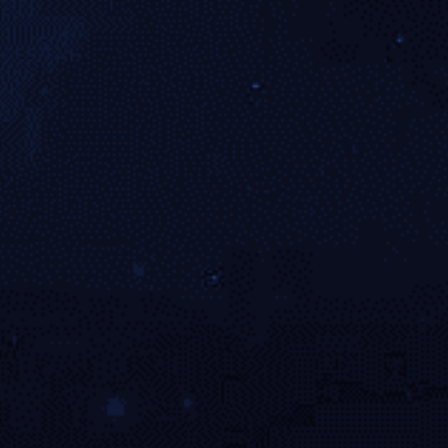
联系我们
快速导航
苏省上海市建设路321号別墅3单
App下载
01室
关于我们
隐私政策