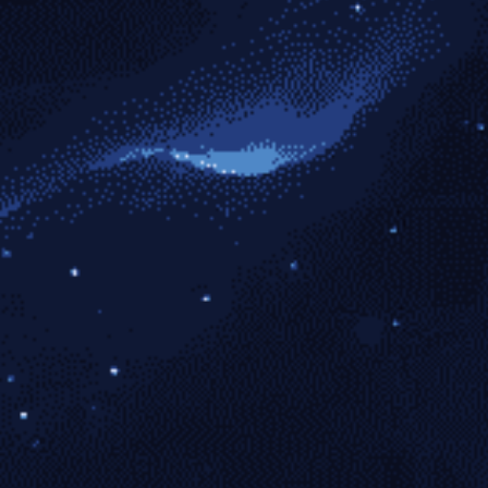
v6.3.0 · 2025年10月
推出多端数据同步，浏览记录与个性设置跨设
智能推荐系统优化，结合bet官方版网站平台
新增教学专栏，视频+图文讲解提升新用户上
小屏设备适配更新，界面展示更清晰。
v6.2.0 · 2025年8月
新增实时关注榜单，便于掌握高热度赛事。
用户成长系统上线，等级机制展示更直观。
夜间模式优化，适配BET体育在线官方网站(
筛选条件优化，支持联赛快速定位。
v6.1.3 · 2025年6月
更新赛事推送机制，数据加载更快。
关键词高亮检索功能上线，搜索更便捷。