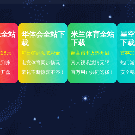
欢迎通过以下方式与我们联系：
tchcock.com
荣誉与成就
版网站 在多个国际赛事科技平台评比中脱颖而出，持续提升安全性