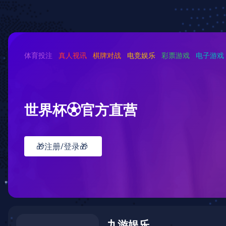
一、协议说明
在您访问、注册或使用bet
款。
二、用户注册与信息
用户需确保所提交的注册资料
停或终止其账户。