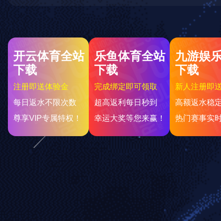
如对本协议有疑问或建议，
Email：support@andrewhi
bet官方