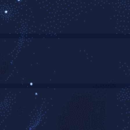
育数据、赛事资讯等服务。具体内容可能因运营策略进行相应调
有害内容
何形式的违法行为
平台数据或干扰系统运行
、设计等内容均属平台或合作方合法所有，未经授权禁止任何形
当行为，bet官方版网站平台有权中止其服务，恕不另行通知。
律。如用户使用服务过程中产生纠纷，应向平台所在地法院提起