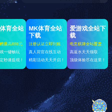
与观赛体验。