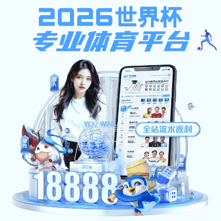
注册入口
bet官方版网站
APP与网页版
入口｜畅享全球体育赛事与数
据服务
欢迎访问
bet官方版网站
，提供全面覆盖足球、
篮球、电竞等项目的赛事资讯与数据内容， 支
持
APP下载
与
网页使用
，每日同步更新千场比
赛，聚焦热门体育内容， 助您轻松获取赛事动
态，掌握比赛节奏。