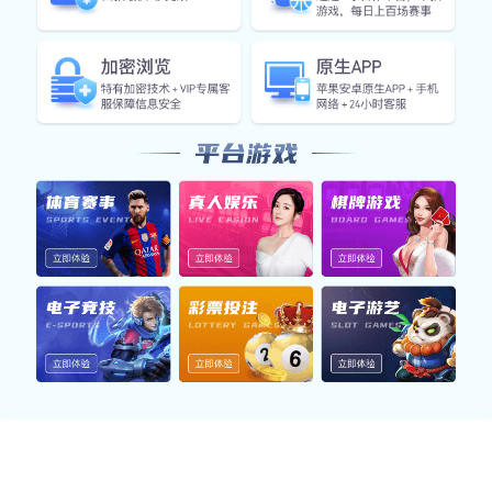
机，并改善自己的射击动作，以便于提高命中率。在
一个竞争激烈的环境里，这些细节往往会直接影响到
比赛结果。
2、影响手感的因素
造成杨瀚森三分球命中率低迷的原因有很多，其中最
显著的是心理因素。在高强度竞争下，他可能会感受
到巨大的压力，这使得他在关键时刻无法保持冷静。
此外，这种心理负担还可能导致他的身体状态出现问
题，从而进一步影响到他的投篮表现。
除了心理因素外，技术层面的不足也是一个重要原
因。例如，在训练和热身阶段，如果没有进行充分的
练习，就很难保证在正式比赛中的稳定发挥。有时
候，即便是微小的技术细节变化，都可能导致投篮效