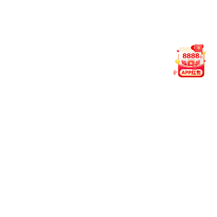
前哥伦比亚主帅分析战葡萄牙攻势足球对
本文旨在深入分析前哥伦比亚主帅对即将与葡萄牙队交锋的
战术思考...
2026-07-27