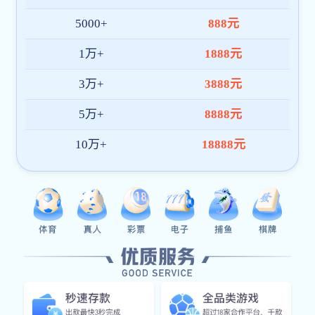
1、比赛中的投篮情况
在夏季联赛期间，杨瀚森多次出现在场上，但其三分
球命中率仅为12.5%这一事实却令人失望。他在比赛
中的表现未能达到预期，无论是得分还是整体贡献都
不尽如人意。这种低迷状态不仅影响了球队的整体表
现，也让教练组和球迷对他的未来充满了疑虑。
具体来说，在几场重要比赛中，杨瀚森尝试了多次三
分投篮，却屡屡未能命中。虽然他有时能够创造出良
好的投篮机会，但最终却因手感不佳而错失良机。这
种情况导致球队在关键时刻失去了得分优势，使得比
赛局势对他们极为不利。
此外，从技术层面来看，杨瀚森在三分线外的站位及
出手节奏似乎也存在问题。他需要更好地把握投篮时