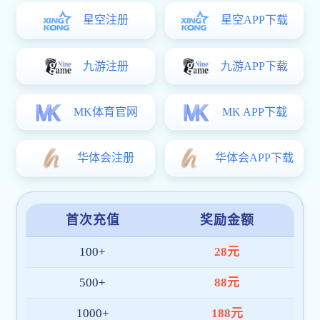
在2026年4月4日19时，中超联赛第4轮的精彩对决
中，山东泰山队将在主场迎战大连英博海。这场比赛
不仅是两支球队在本赛季的重要较量，也是球迷们期
待已久的一场盛宴。山东泰山作为传统强队，拥有深
厚的足球文化和强大的球员阵容，而大连英博海则凭
借其不断提升的实力和战术灵活性，展现出不俗的竞
争力。本文将从四个方面详细阐述这场比赛的重要
性，包括历史交锋记录、球队状态分析、球员表现预
测以及战术布置与观众体验，带您全面了解这场不容
错过的对决。