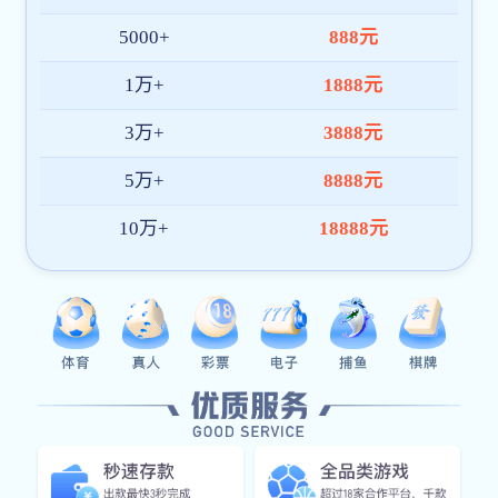
1、深厚友谊的见证
戈丁与格列兹曼之间建立起了深厚的友谊，这不仅源
于两人在同一支球队并肩作战，还因为他们在场外也
有着良好的互动。在训练场上，他们常常互相鼓励，
共同提高。而在比赛之余，两人会一起分享快乐时
光，如聚餐和休闲活动，这些都为他们的友谊增添了
许多色彩。
尤其是在重要比赛期间，双方相互支持，使得彼此能
够发挥出最佳状态。戈丁作为队长，总是在关键时刻
给予年轻球员信心，而格列兹曼则凭借自己的创造力
和进攻能力，为球队注入活力。他们之间这种相辅相
成，让人感受到一种兄弟般的默契。
随着时间推移，这份友谊愈发显得珍贵。即使在各自