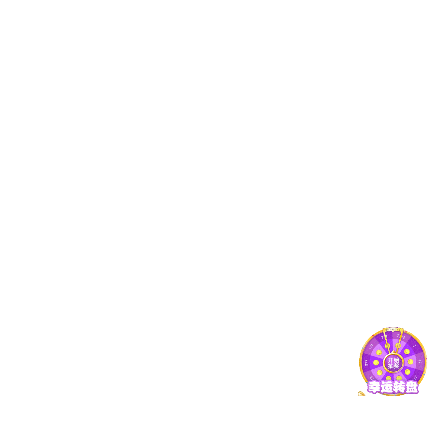
丁来说，他希望能看到格列兹曼继续追求卓越，在新
的挑战中再创佳绩。同时，他也期待自己能够在新的
环境中继续发光发热，把更多经验传承给年轻一代。
而对于广大球迷而言，无论未来怎样变化，他们都会
怀念这段美好的岁月。不论是在万达大都会体育场欢
呼呐喊的时候，还是通过荧幕观看比赛时，那些曾经
一起奋斗过的日子，都将成为永恒的话题。一代人的
青春记忆将在这里延续，并不断地被新一代所传承。
最终，我们相信，无论时代如何变迁，这份深厚情谊
以及那段荣耀岁月，将始终陪伴着他们前行，也鼓舞
着每一个热爱足球的人去追求梦想，实现自我价值。
总结：