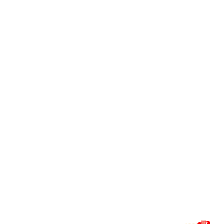
上一篇：
拜仁曼联多特争抢利物浦16岁前锋…
下一篇：
马克西女友分享新生女儿照片喜迎
延伸阅读