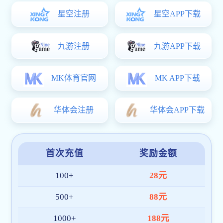
在西班牙足球界，安托万·格列兹曼和迪戈·戈丁的名字
总是紧密相连。作为马德里竞技的核心球员，格列兹
曼凭借出色的技术和无畏的斗志，为球队带来了无数
辉煌时刻。而戈丁则是球队防线上的中坚力量，两人
在场上形成了默契的合作。近日，戈丁在社交媒体上
深情告别格列兹曼，表达了对这位昔日队友的感谢。
在这篇文章中，我们将从四个方面深入探讨戈丁告别
格列兹曼背后的意义，包括他们的友谊、共同成就、
对马竞的影响以及未来展望。这不仅是一次个人情感
的传递，更是对马德里竞技精神的一种回顾与展望。